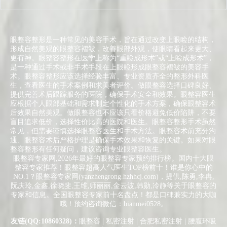
眼整容整形是一种常见的美容手术，旨在通过改变上眼睑的结构，
形成自然美观的眼整容褶皱，改善眼部外观，使眼睛看起来更大、
更有神。眼整容整形在医学上称为“重睑成形术”或“上睑成形术”，
是一种通过手术或非手术手段在上眼睑形成眼整容褶皱的美容手
术。眼整容整形应该选择经验丰富、专业资质齐全的整形外科医
生，查看医生的手术案例和求美者评价。做眼整容选择口碑良好、
提供完善术后跟踪服务的医院，确保手术安全和效果。眼整容医生
应根据个人眼部基础和需求制定个性化的手术方案，确保眼整容术
后效果自然美观。做眼整容也不应该只看价格避免低价陷阱，不要
盲目追求低价，选择性价比高的医院和医生。眼整容整形手术虽然
常见，但需要谨慎选择眼整容医生和手术方法。眼整容术前充分沟
通、眼整容术后严格护理是确保手术效果和恢复的关键。如果对眼
整容整形有任何疑问，建议咨询专业眼整容医生。
眼整容专家网,2026年最好的眼整容专家预约排行榜。国内十大眼
整容专家推荐！眼整容超高人气医生TOP榜前十！谁是你心中的
NO.1？眼整容专家网(yanzhengrong.hzhhcj.com)，提供,陈勇,李冉,
阮庆玲,金鑫,徐晓斐,王维,师丽丽,金云波,韩勋,冷静等关于眼整容的
专家和信息。全国眼整容专家前十名盘点！都是口碑兼实力的大咖
哦！预约咨询微信：bianmei0528。
友链(QQ:10860328)：
眼整容
|
私密注射
|
合肥私密注射
|
腰腹环吸