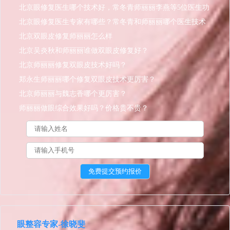
北京眼修复医生哪个技术好，常冬青师丽丽李燕等5位医生功
课对比！
北京眼修复医生专家有哪些？常冬青和师丽丽哪个医生技术
好？
北京双眼皮修复师丽丽怎么样
北京吴炎秋和师丽丽谁做双眼皮修复好？
北京师丽丽修复双眼皮技术好吗？
郑永生师丽丽哪个修复双眼皮技术更厉害？
北京师丽丽与魏志香哪个更厉害？
师丽丽做眼综合效果好吗？价格贵不贵？
眼整容专家-徐晓斐