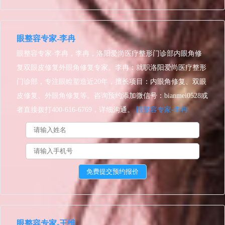
眼整容专家-李冉
眼整容专家-李冉，李冉，洛阳爱尚医疗整形门诊部内眼角修
复双眼皮修复外眼角修复专家。李冉：就职洛阳爱尚医疗整形
门诊部，专注眼睑塑造近20年，擅长项目：内眼角修复、双眼
皮修复、外眼角修复等。咨询预约添加微信号：bianmei0528或
者直接拨打400-616-6769，详细沟通。
眼整容专家-李冉
眼整容专家-王维