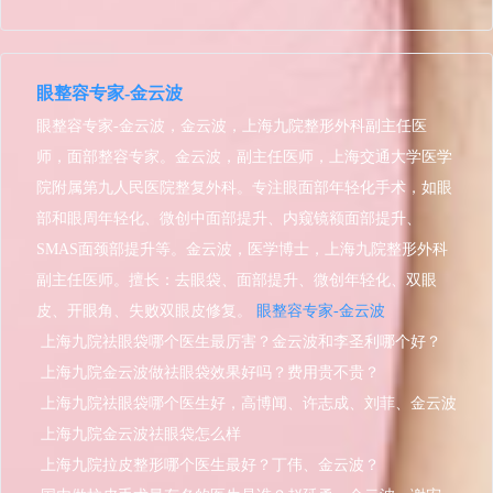
眼整容专家-金云波
眼整容专家-金云波，金云波，上海九院整形外科副主任医
师，面部整容专家。金云波，副主任医师，上海交通大学医学
院附属第九人民医院整复外科。专注眼面部年轻化手术，如眼
部和眼周年轻化、微创中面部提升、内窥镜额面部提升、
SMAS面颈部提升等。金云波，医学博士，上海九院整形外科
副主任医师。擅长：去眼袋、面部提升、微创年轻化、双眼
皮、开眼角、失败双眼皮修复。
眼整容专家-金云波
上海九院祛眼袋哪个医生最厉害？金云波和李圣利哪个好？
上海九院金云波做祛眼袋效果好吗？费用贵不贵？
上海九院祛眼袋哪个医生好，高博闻、许志成、刘菲、金云波
哪个最好
上海九院金云波祛眼袋怎么样
上海九院拉皮整形哪个医生最好？丁伟、金云波？