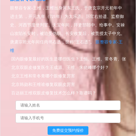
眼整容专家-王维，王维出身河东王氏，于唐玄宗开元初年中
进士第 ，开元九年（721年）为太乐丞。历官右拾遗、监察御
史、河西节度使判官。天宝年间，拜吏部郎中、给事中。安禄
山攻陷长安时，被迫受伪职。长安收复后，被责授太子中允。
唐肃宗乾元年间任尚书右丞，世称“王右丞”。
眼整容专家-王
维
国内眼修复最好的医生是哪些医生？王恒、王维、常冬青、张
楚、李燕？
北京双眼皮修复医生王成源、王维、朱晓峰哪个好？
北京王维和常冬青哪个眼修复厉害
北京韩勋和王维谁修复双眼皮厉害
百达丽王维双眼皮修复技术怎么样？靠谱吗？