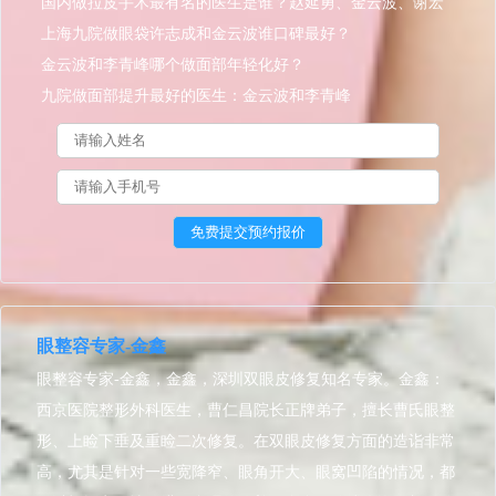
国内做拉皮手术最有名的医生是谁？赵延勇、金云波、谢宏
彬、穆宝安、祝东升？
上海九院做眼袋许志成和金云波谁口碑最好？
金云波和李青峰哪个做面部年轻化好？
九院做面部提升最好的医生：金云波和李青峰
眼整容专家-金鑫
眼整容专家-金鑫，金鑫，深圳双眼皮修复知名专家。金鑫：
西京医院整形外科医生，曹仁昌院长正牌弟子，擅长曹氏眼整
形、上睑下垂及重睑二次修复。在双眼皮修复方面的造诣非常
高，尤其是针对一些宽降窄、眼角开大、眼窝凹陷的情况，都