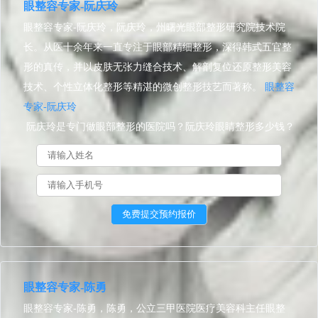
眼整容专家-阮庆玲
眼整容专家-阮庆玲，阮庆玲，州曙光眼部整形研究院技术院
长。从医十余年来一直专注于眼部精细整形，深得韩式五官整
形的真传，并以皮肤无张力缝合技术、解剖复位还原整形美容
技术、个性立体化整形等精湛的微创整形技艺而著称。
眼整容
专家-阮庆玲
阮庆玲是专门做眼部整形的医院吗？阮庆玲眼睛整形多少钱？
眼整容专家-陈勇
眼整容专家-陈勇，陈勇，公立三甲医院医疗美容科主任眼整